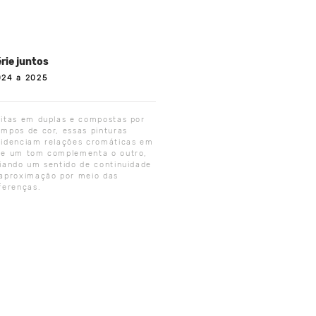
rie juntos
024 a 2025
itas em duplas e compostas por
mpos de cor, essas pinturas
videnciam relações cromáticas em
ue um tom complementa o outro,
iando um sentido de continuidade
aproximação por meio das
ferenças.