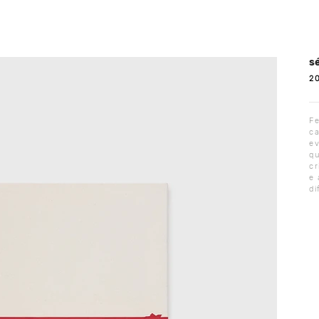
sé
2
Fe
ca
e
q
cr
e 
di