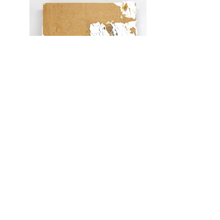
autorretrato 40
(2ª ed.)
2020
emulsão de polimero e gesso acrílico
em placas de papelão.
políptico
-
21 x 15 x 3 cm (cada)